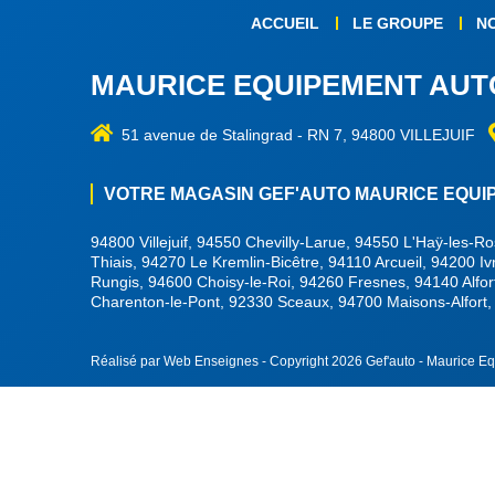
ACCUEIL
LE GROUPE
N
MAURICE EQUIPEMENT AUT
51 avenue de Stalingrad
-
RN 7, 94800 VILLEJUIF
VOTRE MAGASIN GEF'AUTO MAURICE EQUIPE
94800 Villejuif, 94550 Chevilly-Larue, 94550 L'Haÿ-les-
Thiais, 94270 Le Kremlin-Bicêtre, 94110 Arcueil, 94200 I
Rungis, 94600 Choisy-le-Roi, 94260 Fresnes, 94140 Alfor
Charenton-le-Pont, 92330 Sceaux, 94700 Maisons-Alfort
Réalisé par Web Enseignes
- Copyright 2026 Gef'auto - Maurice E