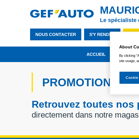
MAURI
Le spécialiste
NOUS CONTACTER
S'Y RENDRE
01 4
About Co
ACCUEIL
NOTRE MA
By clicking “
site usage, a
Cookie
PROMOTIONS
Retrouvez toutes nos
directement dans notre magas