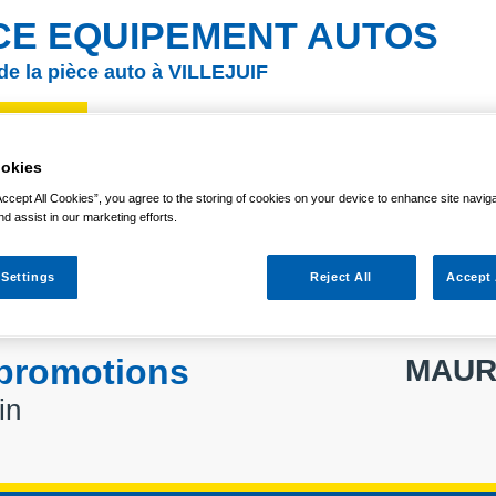
CE EQUIPEMENT AUTOS
 de la pièce auto à VILLEJUIF
6 77 97 09
okies
GASIN
NOTRE QUALITÉ DE SERVICE
PROMOTIONS
AC
Accept All Cookies”, you agree to the storing of cookies on your device to enhance site navig
nd assist in our marketing efforts.
 Settings
Reject All
Accept 
 promotions
MAUR
in