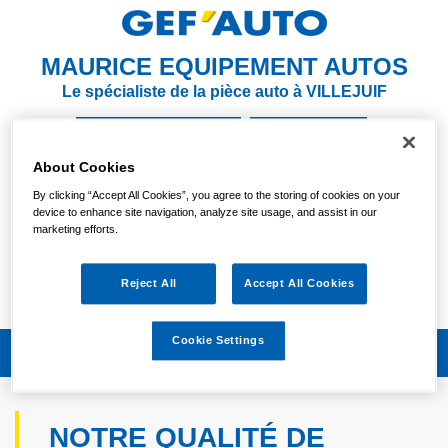
MAURICE EQUIPEMENT AUTOS
Le spécialiste de la pièce auto à VILLEJUIF
NOUS CONTACTER
S'Y RENDRE
About Cookies
01 46 77 97 09
By clicking “Accept All Cookies”, you agree to the storing of cookies on your
device to enhance site navigation, analyze site usage, and assist in our
Votre magasin est actuellement
marketing efforts.
FERMÉ
Jeudi :
Reject All
Accept All Cookies
09:00/12:15 - 13:30/18:00
Cookie Settings
NOTRE QUALITÉ DE